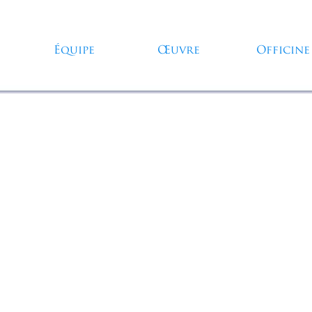
Sauter le menu
Équipe
Œuvre
Officine
▼
▼
▼