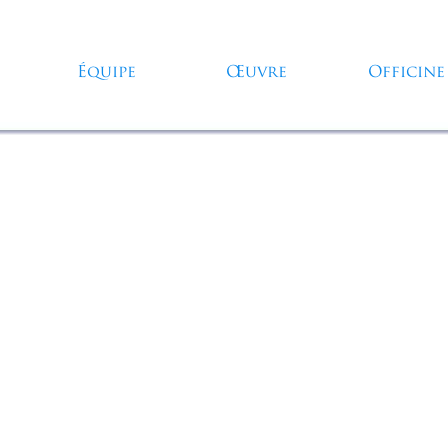
Sauter le menu
Équipe
Œuvre
Officine
▼
▼
▼