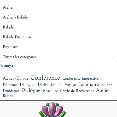
Atelier
Atelier - Balade
Balade
Balade Druidique
Brochure
Toutes les catégories
Sauter le bloc Nuages
Nuages
Conférence
Atelier - Balade
Conférence Interactive
Séminaire
Dialogue - Dérive Urbaine
Dédicace
Voyage
Balade
Dialogue
Atelier
Brochure
Druidique
Cercle de Recherches
Balade