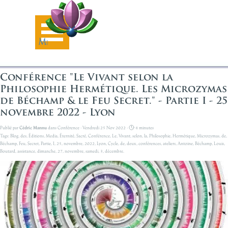
Aller au contenu
Sauter le menu
Conférence "Le Vivant selon la
Philosophie Hermétique. Les Microzymas
de Béchamp & le Feu Secret." - Partie I - 25
novembre 2022 - Lyon
Publié par
Cédric Mannu
dans
Conférence
· Vendredi 25 Nov 2022 ·
4 minutes
Tags:
Blog
,
des
,
Éditions
,
Media
,
Éternité
,
Sacré
,
Conférence
,
Le
,
Vivant
,
selon
,
la
,
Philosophie
,
Hermétique
,
Microzymas
,
de
,
Béchamp
,
Feu
,
Secret
,
Partie
,
I
,
25
,
novembre
,
2022
,
Lyon
,
Cycle
,
de
,
deux
,
conférences
,
ateliers
,
Antoine
,
Béchamp
,
Louis
,
Boutard
,
assistance
,
dimanche
,
27
,
novembre
,
samedi
,
3
,
décembre.