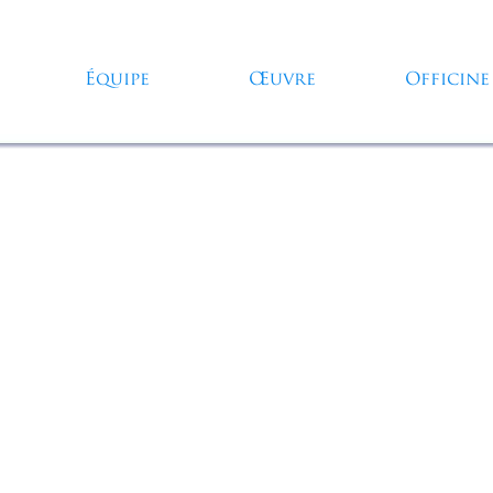
Sauter le menu
Équipe
Œuvre
Officine
▼
▼
▼