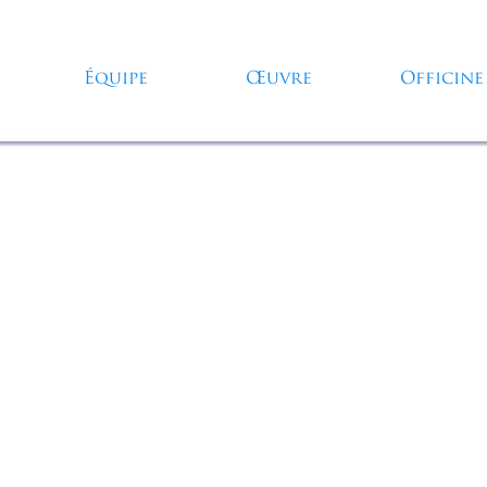
Sauter le menu
Équipe
Œuvre
Officine
▼
▼
▼