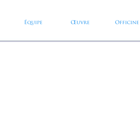
Sauter le menu
Équipe
Œuvre
Officine
▼
▼
▼