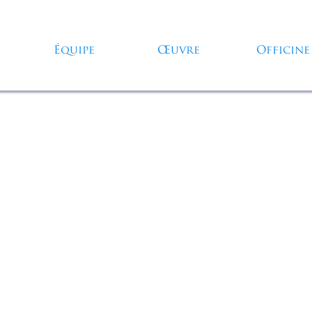
Sauter le menu
Équipe
Œuvre
Officine
▼
▼
▼