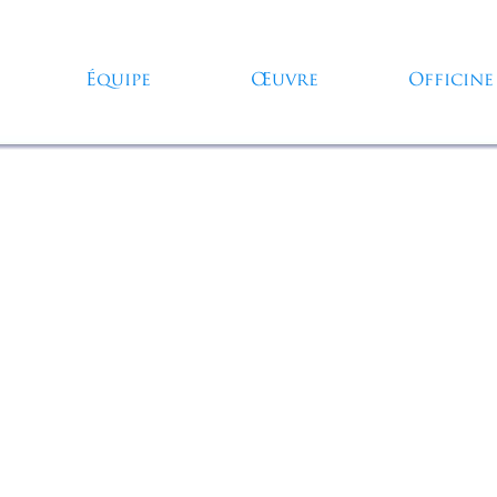
Sauter le menu
Équipe
Œuvre
Officine
▼
▼
▼