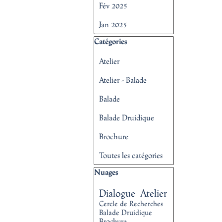
Fév 2025
Jan 2025
Sauter le bloc Catégories
Catégories
Atelier
Atelier - Balade
Balade
Balade Druidique
Brochure
Toutes les catégories
Sauter le bloc Nuages
Nuages
Dialogue
Atelier
Cercle de Recherches
Balade Druidique
Brochure