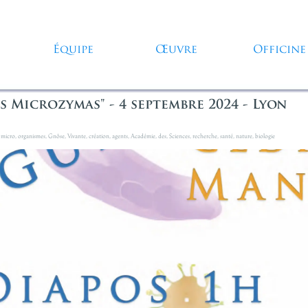
Sauter le menu
Équipe
Œuvre
Officine
▼
▼
▼
 Microzymas" - 4 septembre 2024 - Lyon
,
micro
,
organismes
,
Gnôse
,
Vivante
,
création
,
agents
,
Académie
,
des
,
Sciences
,
recherche
,
santé
,
nature
,
biologie