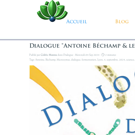
Aller au contenu
Accueil
Blog
Dialogue "Antoine Béchamp & les
Publié par
Cédric Mannu
dans
Dialogue
· Mercredi 04 Sep 2024 ·
2 minutes
Tags:
Antoine
,
Béchamp
,
Microzymas
,
dialogue
,
fermentation
,
Lyon
,
4
,
septembre
,
2024
,
science