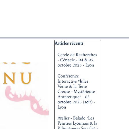
▼
Sauter le bloc Articles récents
Articles récents
Cercle de Recherches
- Cénacle - 04 & 05
octobre 2025 - Lyon
Conférence
Interactive "Jules
Verne & la Terre
Creuse - Mystérieuse
Antarctique" - 03
octobre 2025 (soir) -
Lyon
Atelier - Balade "Les
Peintres Lyonnais & la
Palingénésie Sociale" -