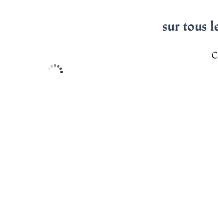
sur tous l
C