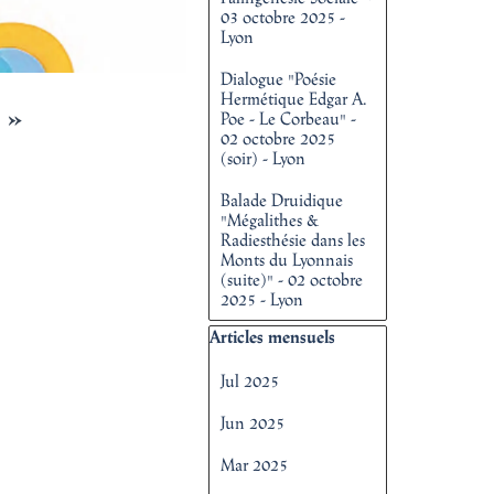
03 octobre 2025 -
Lyon
Dialogue "Poésie
Hermétique Edgar A.
»
Poe - Le Corbeau" -
02 octobre 2025
(soir) - Lyon
Balade Druidique
"Mégalithes &
Radiesthésie dans les
Monts du Lyonnais
(suite)" - 02 octobre
2025 - Lyon
Sauter le bloc Articles mensuels
Articles mensuels
Jul 2025
Jun 2025
Mar 2025