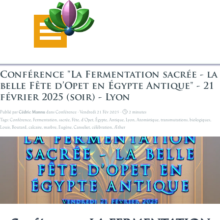
Aller au contenu
Sauter le menu
Conférence "La Fermentation sacrée - la
belle Fête d’Opet en Égypte Antique" - 21
février 2025 (soir) - Lyon
Publié par
Cédric Mannu
dans
Conférence
· Vendredi 21 Fév 2025 ·
2 minutes
Tags:
Conférence
,
Fermentation
,
sacrée
,
Fête
,
d’Opet
,
Égypte
,
Antique
,
Lyon
,
Atomistique
,
transmutations
,
biologiques
,
Louis
,
Boutard
,
calcaire
,
marbre
,
Eugène
,
Canseliet
,
célébration
,
Æther