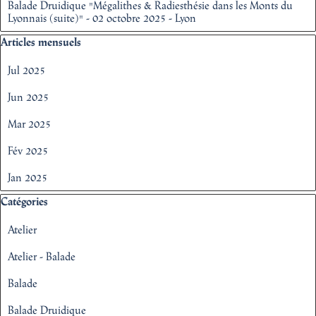
Balade Druidique "Mégalithes & Radiesthésie dans les Monts du
Lyonnais (suite)" - 02 octobre 2025 - Lyon
Sauter le bloc Articles mensuels
Articles mensuels
Jul 2025
Jun 2025
Mar 2025
Fév 2025
Jan 2025
Sauter le bloc Catégories
Catégories
Atelier
Atelier - Balade
Balade
Balade Druidique