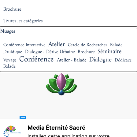
Brochure
Toutes les catégories
Sauter le bloc Nuages
Nuages
Atelier
Conférence Interactive
Cercle de Recherches
Balade
Séminaire
Dialogue - Dérive Urbaine
Brochure
Druidique
Conférence
Dialogue
Atelier - Balade
Voyage
Dédicace
Balade
Sauter le menu
Media Éternité Sacré
X
Installez cette application sur votre