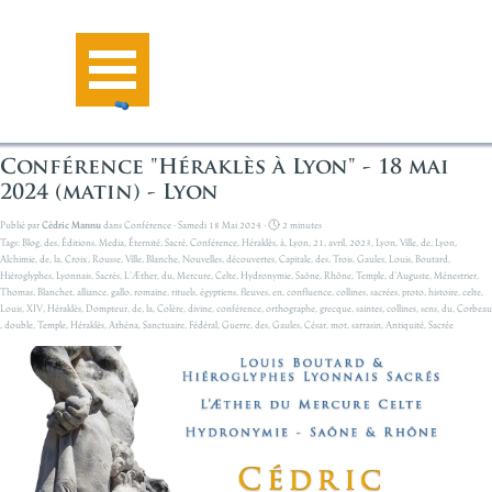
Aller au contenu
Sauter le menu
Conférence "Héraklès à Lyon" - 18 mai
2024 (matin) - Lyon
Publié par
Cédric Mannu
dans
Conférence
· Samedi 18 Mai 2024 ·
2 minutes
Tags:
Blog
,
des
,
Éditions
,
Media
,
Éternité
,
Sacré
,
Conférence
,
Héraklès
,
à
,
Lyon
,
21
,
avril
,
2023
,
Lyon
,
Ville
,
de
,
Lyon
,
Alchimie
,
de
,
la
,
Croix
,
Rousse
,
Ville
,
Blanche
,
Nouvelles
,
découvertes
,
Capitale
,
des
,
Trois
,
Gaules
,
Louis
,
Boutard
,
Hiéroglyphes
,
Lyonnais
,
Sacrés
,
L’Æther
,
du
,
Mercure
,
Celte
,
Hydronymie
,
Saône
,
Rhône
,
Temple
,
d’Auguste
,
Ménestrier
,
Thomas
,
Blanchet
,
alliance
,
gallo
,
romaine
,
rituels
,
égyptiens
,
fleuves
,
en
,
confluence
,
collines
,
sacrées
,
proto
,
histoire
,
celte
,
Louis
,
XIV
,
Héraklès
,
Dompteur
,
de
,
la
,
Colère
,
divine
,
conférence
,
orthographe
,
grecque
,
saintes
,
collines
,
sens
,
du
,
Corbeau
,
double
,
Temple
,
Héraklès
,
Athéna
,
Sanctuaire
,
Fédéral
,
Guerre
,
des
,
Gaules
,
César
,
mot
,
sarrasin
,
Antiquité
,
Sacrée