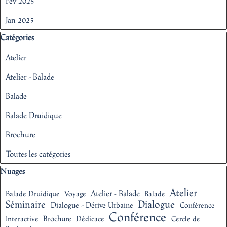
Fév 2025
Jan 2025
Sauter le bloc Catégories
Catégories
Atelier
Atelier - Balade
Balade
Balade Druidique
Brochure
Toutes les catégories
Sauter le bloc Nuages
Nuages
Atelier
Atelier - Balade
Balade Druidique
Voyage
Balade
Séminaire
Dialogue
Dialogue - Dérive Urbaine
Conférence
Conférence
Brochure
Interactive
Dédicace
Cercle de