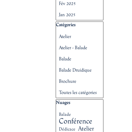
Fév 2025
Jan 2025
Sauter le bloc Catégories
Catégories
Atelier
Atelier - Balade
Balade
Balade Druidique
Brochure
Toutes les catégories
Sauter le bloc Nuages
Nuages
Balade
Conférence
Atelier
Dédicace