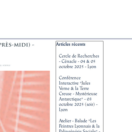
▼
Sauter le bloc Articles récents
Articles récents
rès-midi) -
Cercle de Recherches
- Cénacle - 04 & 05
ge
,
science
octobre 2025 - Lyon
Conférence
Interactive "Jules
Verne & la Terre
Creuse - Mystérieuse
Antarctique" - 03
octobre 2025 (soir) -
Lyon
Atelier - Balade "Les
Peintres Lyonnais & la
Palingénésie Sociale" -