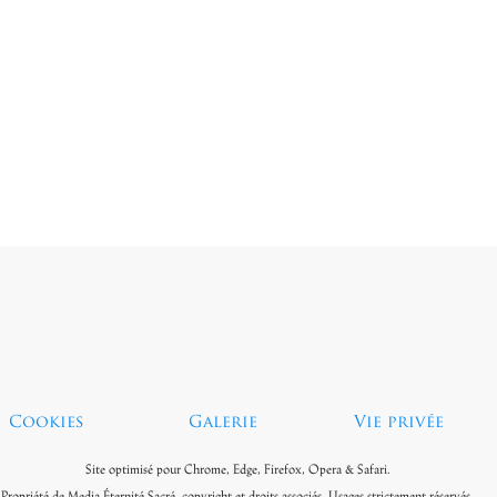
Sauter le menu
Cookies
Galerie
Vie privée
Site optimisé pour Chrome, Edge, Firefox, Opera & Safari.
Propriété de Media Éternité Sacré, copyright et droits associés. Usages strictement réservés.