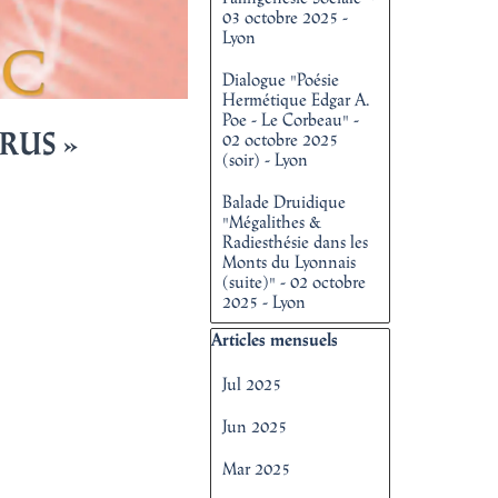
03 octobre 2025 -
Lyon
Dialogue "Poésie
Hermétique Edgar A.
Poe - Le Corbeau" -
IRUS
»
02 octobre 2025
(soir) - Lyon
Balade Druidique
"Mégalithes &
Radiesthésie dans les
Monts du Lyonnais
(suite)" - 02 octobre
2025 - Lyon
Sauter le bloc Articles mensuels
Articles mensuels
Jul 2025
Jun 2025
Mar 2025