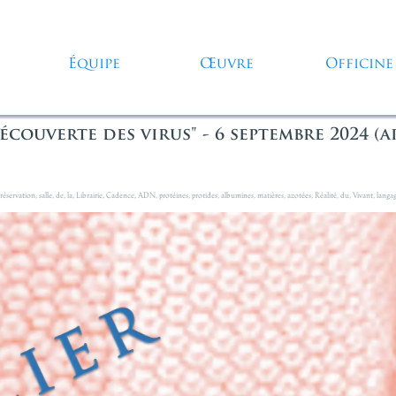
Sauter le menu
Équipe
Œuvre
Officine
▼
▼
▼
couverte des virus" - 6 septembre 2024 (ap
réservation
,
salle
,
de
,
la
,
Librairie
,
Cadence
,
ADN
,
protéines
,
protides
,
albumines
,
matières
,
azotées
,
Réalité
,
du
,
Vivant
,
langa