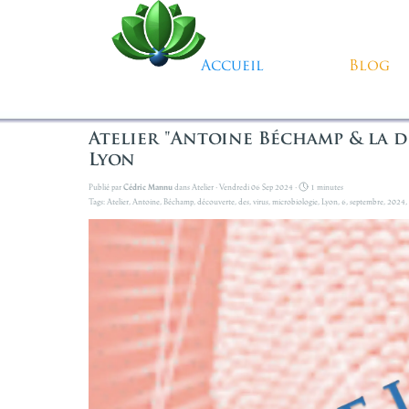
Aller au contenu
Accueil
Blog
Atelier "Antoine Béchamp & la dé
Lyon
Publié par
Cédric Mannu
dans
Atelier
· Vendredi 06 Sep 2024 ·
1 minutes
Tags:
Atelier
,
Antoine
,
Béchamp
,
découverte
,
des
,
virus
,
microbiologie
,
Lyon
,
6
,
septembre
,
2024
,